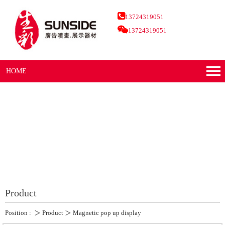
13724319051
13724319051
HOME
Product
Position :
＞
Product
＞
Magnetic pop up display