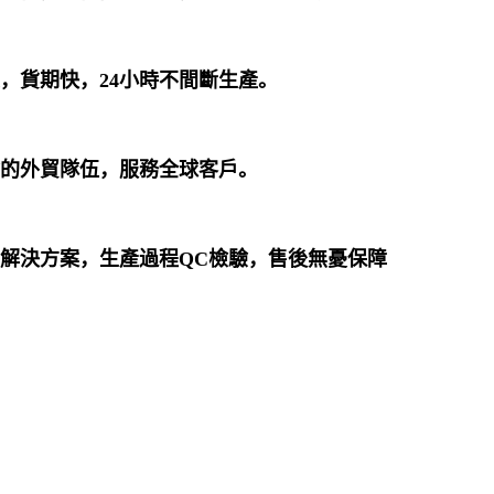
大，貨期快，
24
小時不間斷生產。
驗的外貿隊伍，服務全球客戶。
前解決方案，生產過程QC檢驗，售後無憂保障