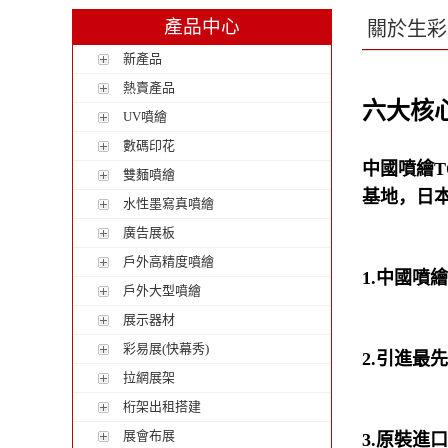
產品中心
關於生彩
新產品
熱賣產品
六大核
UV噴繪
數碼印花
中國噴繪T
雙麵噴繪
基地，
日
水性墨寫真噴繪
廣告展板
戶外高精度噴繪
1.中國噴
戶外大型噴繪
展示器材
彩易展(快幕秀)
2.引進最
拉網展架
桁架出租搭建
展會布展
3.
原裝進口