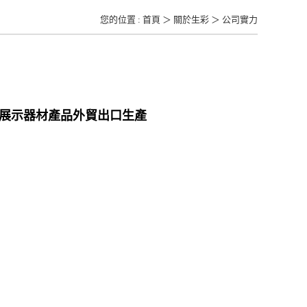
您的位置 :
首頁
＞
關於生彩
＞
公司實力
、展示器材產品外貿出口生產