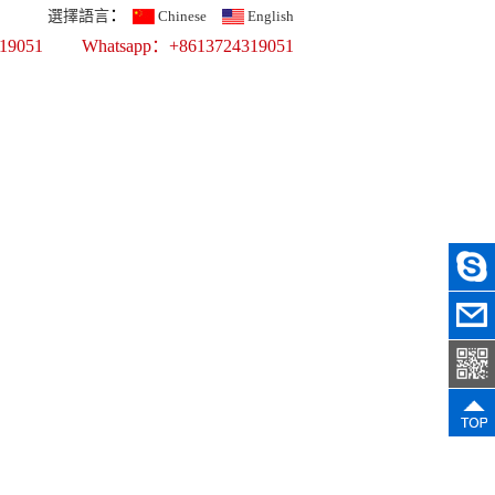
：
選擇語言
Chinese
English
9051
Whatsapp：+8613724319051
噴繪展示公司
TOP 100
展示器材 ▪ 彩易展 ▪ 商業道具
支持
新聞中心
誠聘英才