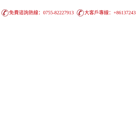
免費谘詢熱線：0755-82227913
大客戶專線：+861372431
廣東噴繪領導品牌|中國
廣告噴繪 ▪ UV噴繪 ▪ 熱轉印 ▪ 
生彩
公司產品
生產實力
成功案例
技術