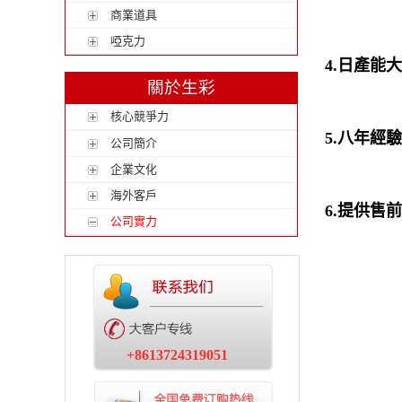
商業道具
啞克力
4.日產能
關於生彩
核心競爭力
5.八年經
公司簡介
企業文化
海外客戶
6.提供售
公司實力
+8613724319051