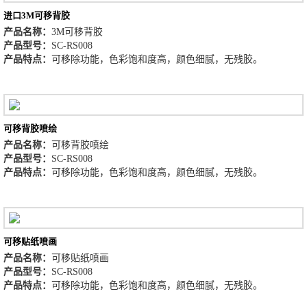
进口3M可移背胶
产品名称：
3M可移背胶
产品型号：
SC-RS008
产品特点：
可移除功能，色彩饱和度高，颜色细腻，无残胶。
可移背胶喷绘
产品名称：
可移背胶喷绘
产品型号：
SC-RS008
产品特点：
可移除功能，色彩饱和度高，颜色细腻，无残胶。
可移贴纸喷画
产品名称：
可移贴纸喷画
产品型号：
SC-RS008
产品特点：
可移除功能，色彩饱和度高，颜色细腻，无残胶。