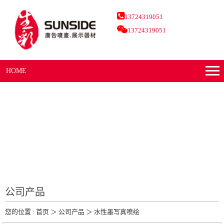
13724319051
13724319051
HOME
公司产品
您的位置 :
首页
＞
公司产品
＞
水性墨写真喷绘