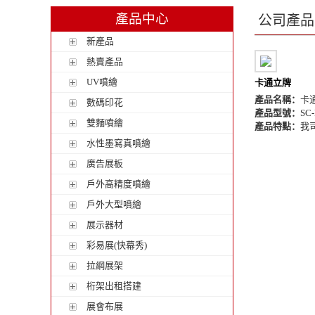
產品中心
公司產品
新產品
熱賣產品
UV噴繪
卡通立牌
產品名稱：
卡
數碼印花
產品型號：
SC-
雙麵噴繪
產品特點：
我
水性墨寫真噴繪
廣告展板
戶外高精度噴繪
戶外大型噴繪
展示器材
彩易展(快幕秀)
拉網展架
桁架出租搭建
展會布展