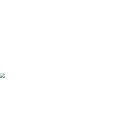
網站首頁
新產品
關於
聯係我們