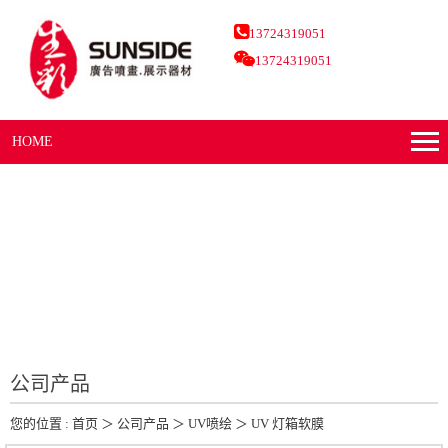
13724319051
13724319051
HOME
公司产品
您的位置 :
首页
＞
公司产品
＞
UV喷绘
＞
UV 灯箱软膜